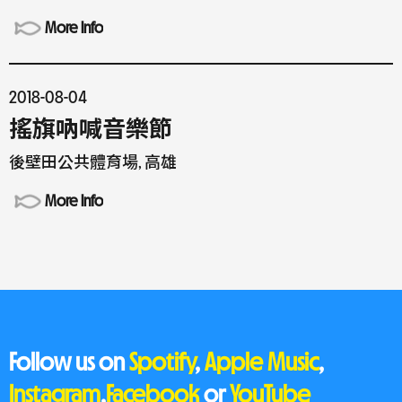
More Info
2018-08-04
搖旗吶喊音樂節
後壁田公共體育場, 高雄
More Info
Follow us on
Spotify
,
Apple Music
,
Instagram
,
Facebook
or
YouTube