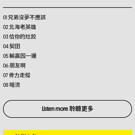
01 兄弟沒夢不應該
02 北海老英雄
03 佮你的灶跤
04 契囝
05 輸贏囥一邊
06 朋友啊
07 骨力走傱
08 暗流
Listen more 聆聽更多