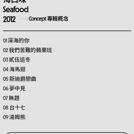
Seafood
2012
Concept 專輯概念
01 深海的你
02 我們苦難的蘋果班
03 貳伍這冬
04 海馬迴
05 新迪爵戀曲
06 夢中見
07 無題
08 台十七
09 湯姆熊