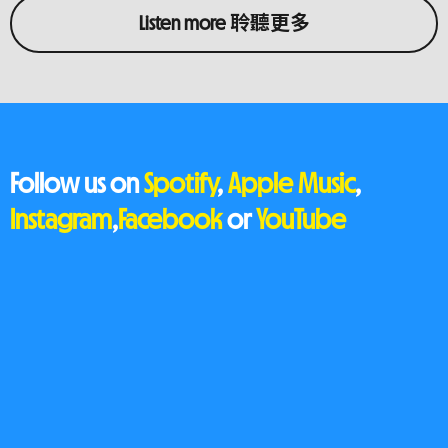
Listen more 聆聽更多
Follow us on
Spotify
,
Apple Music
,
Instagram
,
Facebook
or
YouTube