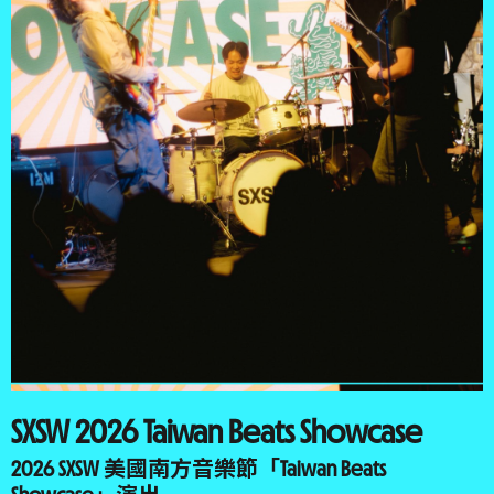
SXSW 2026 Taiwan Beats Showcase
2026 SXSW 美國南方音樂節「Taiwan Beats