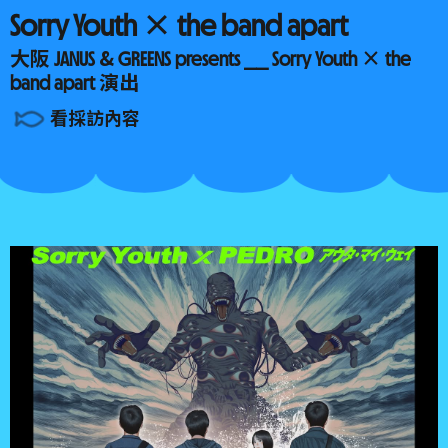
Sorry Youth × the band apart
大阪 JANUS & GREENS presents ⎯⎯ Sorry Youth × the
band apart 演出
看採訪內容